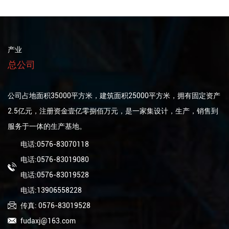
产业
总公司
公司占地面积35000平方米，建筑面积25000平方米，拥有固定资产
2.5亿元，注册资金壹亿零捌佰万元，是一家集设计，生产，销售到
服务于一体的生产基地。
电话:0576-83070118
电话:0576-83019080
电话:0576-83019528
电话:13906558228
传真: 0576-83019528
fudaxj@163.com