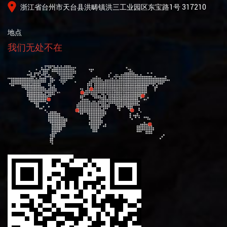
浙江省台州市天台县洪畴镇洪三工业园区东宝路1号 317210
地点
我们无处不在