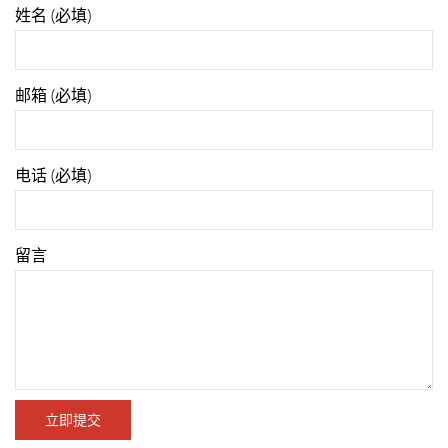
姓名 (必填)
邮箱 (必填)
电话 (必填)
留言