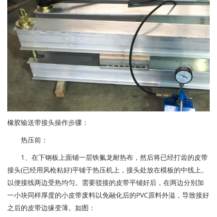
橡胶输送带
接头操作步骤：
热压前：
1、在下钢板上面铺一层铁氟龙耐热布，然后将已经打齿的皮带
接头(已经用风枪粘好)平铺于热压机上，接头处放在模板的中线上。
以便接线两边受热均匀。需要驳接的皮带平铺好后，在两边分别加
一小块同样厚度的小皮带废料以免融化后的PVC原料外溢，导致接好
之后的皮带边缘变薄。如图：