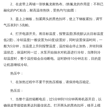
2、在皮带上再铺一张铁氟龙耐热布。(铁氟龙的作用是：不和已
融化的PVC粘合，耐高温传热快，受热均匀)如图：
3、盖上上钢板，扣紧两头的黑色扣环，使上下钢板紧扣，调节
气压表到1.5兆帕。
4、打开电源开关。将目标温度，报警温度(系统默认比目标温度
低2度)，冷却温度(一般设置为60度)设置好，同时设置保温时间，一
般为5分钟，当温度上升到报警温度，温控箱会停止加热，并转到保
温状态，保温时间一过，水泵开始抽水对机器进行冷却，当降到冷
却温度时，整个温控箱会自动断电。这时静待10分钟左右，目的是
让机器继续冷却。
热压中：
1、在加热过程中不要干扰热压模板，请保持电压稳定。
热压后：
1、当整个温控箱断电后，过5分钟到10分钟再将机器开启，以
确保皮带接驳效果达到最佳状态。打开两头的黑色扣环，移开上模